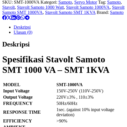
SKU:
SMT-1000VA
Kategori:
Samoto
,
Servo Motor
Tag:
Samoto
,
Stavolt
,
Stavolt Samoto 1000 Watt
,
Stavolt Samoto 1000VA
,
Stavolt
Samoto SMT 1000VA
,
Stavolt Samoto SMT 1KVA
Brand:
Samoto
Deskripsi
Ulasan (0)
Deskripsi
Spesifikasi Stavolt Samoto
SMT 1000 VA – SMT 1KVA
MODEL
SMT-1000VA
Input Voltage
150V-250V (110V-250V)
Output Voltage
220V±3% , 110±3%
FREQUENCY
50Hz/60Hz
1sec. (against 10% input voltage
RESPONSE TIME
deviation)
EFFICIENCY
>90%