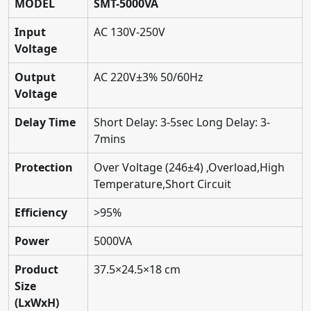
MODEL
SMT-5000VA
Input
AC 130V-250V
Voltage
Output
AC 220V±3% 50/60Hz
Voltage
Delay Time
Short Delay: 3-5sec Long Delay: 3-
7mins
Protection
Over Voltage (246±4) ,Overload,High
Temperature,Short Circuit
Efficiency
>95%
Power
5000VA
Product
37.5×24.5×18 cm
Size
(LxWxH)