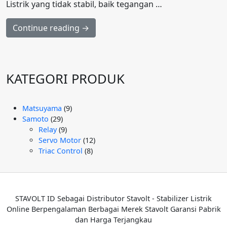
Listrik yang tidak stabil, baik tegangan …
Continue reading →
KATEGORI PRODUK
9
Matsuyama
9
29
Produk
Samoto
29
Produk
9
Relay
9
Produk
12
Servo Motor
12
8
Produk
Triac Control
8
Produk
STAVOLT ID Sebagai Distributor Stavolt - Stabilizer Listrik
Online Berpengalaman Berbagai Merek Stavolt Garansi Pabrik
dan Harga Terjangkau