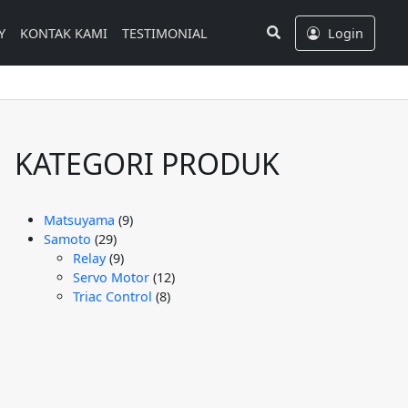
Search
Y
KONTAK KAMI
TESTIMONIAL
Login
KATEGORI PRODUK
9
Matsuyama
9
29
Produk
Samoto
29
Produk
9
Relay
9
Produk
12
Servo Motor
12
8
Produk
Triac Control
8
Produk