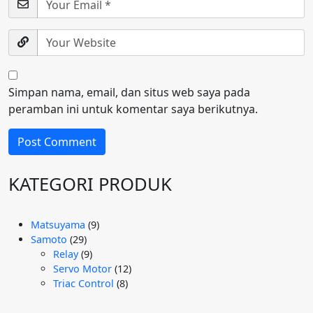
Simpan nama, email, dan situs web saya pada
peramban ini untuk komentar saya berikutnya.
KATEGORI PRODUK
9
Matsuyama
9
29
Produk
Samoto
29
Produk
9
Relay
9
Produk
12
Servo Motor
12
8
Produk
Triac Control
8
Produk