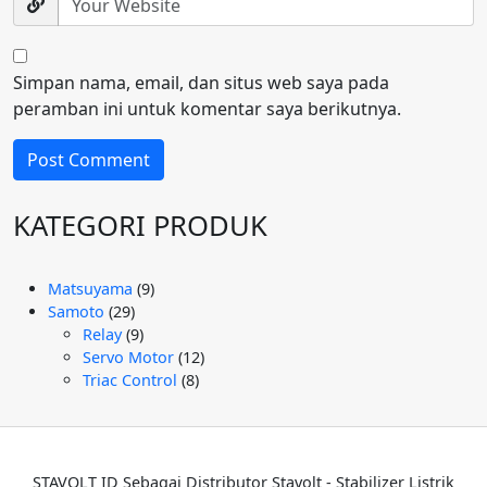
Simpan nama, email, dan situs web saya pada
peramban ini untuk komentar saya berikutnya.
KATEGORI PRODUK
9
Matsuyama
9
29
Produk
Samoto
29
Produk
9
Relay
9
Produk
12
Servo Motor
12
8
Produk
Triac Control
8
Produk
STAVOLT ID Sebagai Distributor Stavolt - Stabilizer Listrik