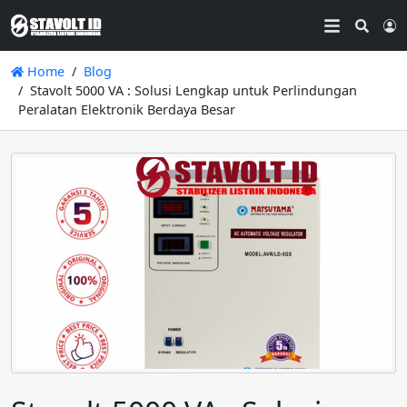
Searc
L
Home
Blog
Stavolt 5000 VA : Solusi Lengkap untuk Perlindungan
Peralatan Elektronik Berdaya Besar