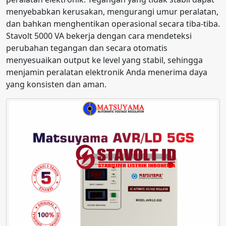
menyebabkan kerusakan, mengurangi umur peralatan,
dan bahkan menghentikan operasional secara tiba-tiba.
Stavolt 5000 VA bekerja dengan cara mendeteksi
perubahan tegangan dan secara otomatis
menyesuaikan output ke level yang stabil, sehingga
menjamin peralatan elektronik Anda menerima daya
yang konsisten dan aman.