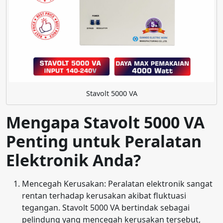
Stavolt 5000 VA
Mengapa Stavolt 5000 VA
Penting untuk Peralatan
Elektronik Anda?
Mencegah Kerusakan: Peralatan elektronik sangat
rentan terhadap kerusakan akibat fluktuasi
tegangan. Stavolt 5000 VA bertindak sebagai
pelindung yang mencegah kerusakan tersebut,