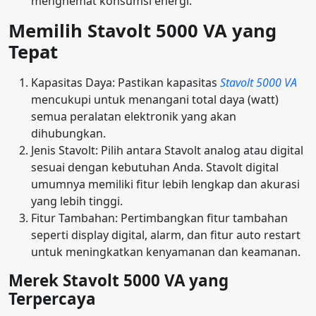
menghemat konsumsi energi.
Memilih Stavolt 5000 VA yang
Tepat
Kapasitas Daya: Pastikan kapasitas
Stavolt 5000 VA
mencukupi untuk menangani total daya (watt)
semua peralatan elektronik yang akan
dihubungkan.
Jenis Stavolt: Pilih antara Stavolt analog atau digital
sesuai dengan kebutuhan Anda. Stavolt digital
umumnya memiliki fitur lebih lengkap dan akurasi
yang lebih tinggi.
Fitur Tambahan: Pertimbangkan fitur tambahan
seperti display digital, alarm, dan fitur auto restart
untuk meningkatkan kenyamanan dan keamanan.
Merek Stavolt 5000 VA yang
Terpercaya