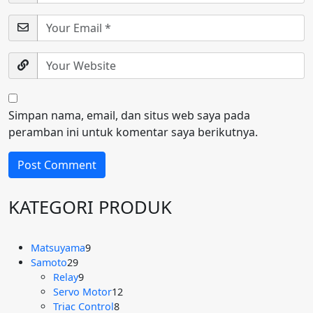
Simpan nama, email, dan situs web saya pada
peramban ini untuk komentar saya berikutnya.
KATEGORI PRODUK
9
Matsuyama
9
29
Produk
Samoto
29
Produk
9
Relay
9
Produk
12
Servo Motor
12
8
Produk
Triac Control
8