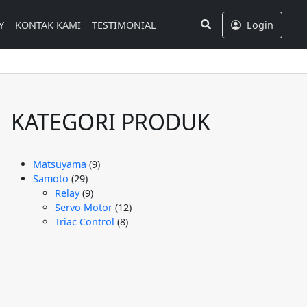
Search
Y
KONTAK KAMI
TESTIMONIAL
Login
KATEGORI PRODUK
9
Matsuyama
9
29
Produk
Samoto
29
Produk
9
Relay
9
Produk
12
Servo Motor
12
8
Produk
Triac Control
8
Produk