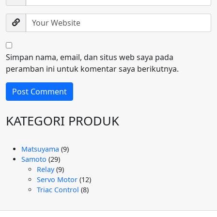
Simpan nama, email, dan situs web saya pada
peramban ini untuk komentar saya berikutnya.
KATEGORI PRODUK
9
Matsuyama
9
29
Produk
Samoto
29
Produk
9
Relay
9
Produk
12
Servo Motor
12
8
Produk
Triac Control
8
Produk