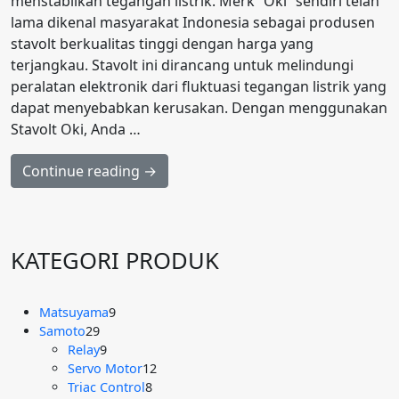
menstabilkan tegangan listrik. Merk “Oki” sendiri telah
lama dikenal masyarakat Indonesia sebagai produsen
stavolt berkualitas tinggi dengan harga yang
terjangkau. Stavolt ini dirancang untuk melindungi
peralatan elektronik dari fluktuasi tegangan listrik yang
dapat menyebabkan kerusakan. Dengan menggunakan
Stavolt Oki, Anda …
Continue reading →
KATEGORI PRODUK
9
Matsuyama
9
29
Produk
Samoto
29
Produk
9
Relay
9
Produk
12
Servo Motor
12
8
Produk
Triac Control
8