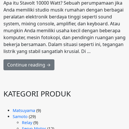
Apa itu Stavolt 10000 Watt? Sebuah perumpamaan jika
Anda memiliki studio musik rumahan dengan berbagai
peralatan elektronik berdaya tinggi seperti sound
system, mixing console, amplifier, dan keyboard. Atau
mungkin Anda memiliki usaha kecil dengan beberapa
komputer, mesin fotokopi, dan pendingin ruangan yang
bekerja bersamaan. Dalam situasi seperti ini, tegangan
listrik yang stabil sangatlah krusial. Di …
Continue reading →
KATEGORI PRODUK
9
Matsuyama
9
29
Produk
Samoto
29
Produk
9
Relay
9
Produk
12
Servo Motor
12