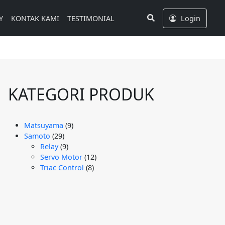
Search
Y
KONTAK KAMI
TESTIMONIAL
Login
KATEGORI PRODUK
9
Matsuyama
9
29
Produk
Samoto
29
Produk
9
Relay
9
Produk
12
Servo Motor
12
8
Produk
Triac Control
8
Produk