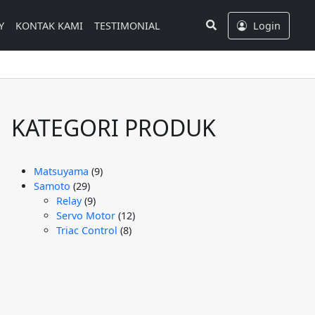
Search
Y
KONTAK KAMI
TESTIMONIAL
Login
KATEGORI PRODUK
9
Matsuyama
9
29
Produk
Samoto
29
Produk
9
Relay
9
Produk
12
Servo Motor
12
8
Produk
Triac Control
8
Produk