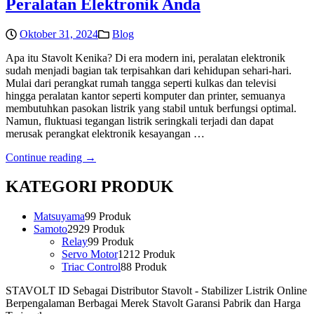
Peralatan Elektronik Anda
Oktober 31, 2024
Blog
Apa itu Stavolt Kenika? Di era modern ini, peralatan elektronik
sudah menjadi bagian tak terpisahkan dari kehidupan sehari-hari.
Mulai dari perangkat rumah tangga seperti kulkas dan televisi
hingga peralatan kantor seperti komputer dan printer, semuanya
membutuhkan pasokan listrik yang stabil untuk berfungsi optimal.
Namun, fluktuasi tegangan listrik seringkali terjadi dan dapat
merusak perangkat elektronik kesayangan …
Continue reading →
KATEGORI PRODUK
Matsuyama
9
9 Produk
Samoto
29
29 Produk
Relay
9
9 Produk
Servo Motor
12
12 Produk
Triac Control
8
8 Produk
STAVOLT ID Sebagai Distributor Stavolt - Stabilizer Listrik Online
Berpengalaman Berbagai Merek Stavolt Garansi Pabrik dan Harga