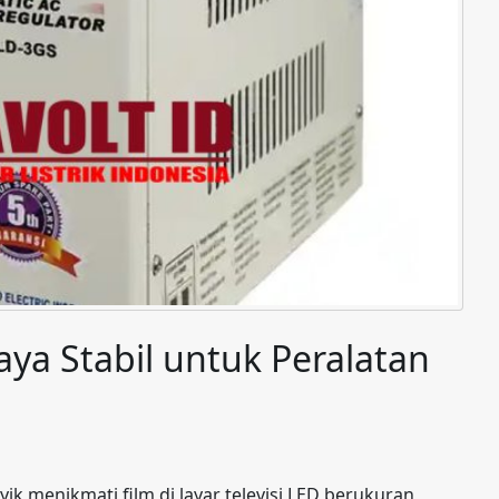
Daya Stabil untuk Peralatan
ik menikmati film di layar televisi LED berukuran