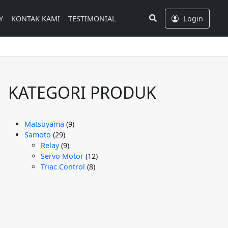
Search
Y
KONTAK KAMI
TESTIMONIAL
Login
KATEGORI PRODUK
9
Matsuyama
9
29
Produk
Samoto
29
Produk
9
Relay
9
Produk
12
Servo Motor
12
8
Produk
Triac Control
8
Produk