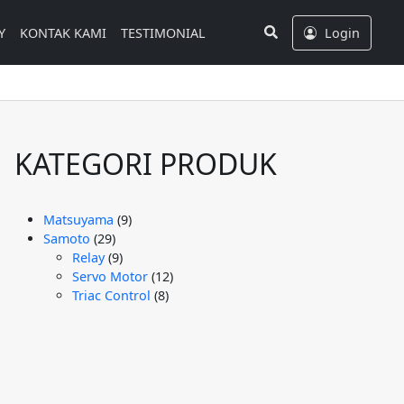
Search
Y
KONTAK KAMI
TESTIMONIAL
Login
KATEGORI PRODUK
9
Matsuyama
9
29
Produk
Samoto
29
Produk
9
Relay
9
Produk
12
Servo Motor
12
8
Produk
Triac Control
8
Produk