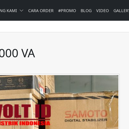
NG KAMI
CARA ORDER
#PROMO
BLOG
VIDEO
GALLER
2000 VA