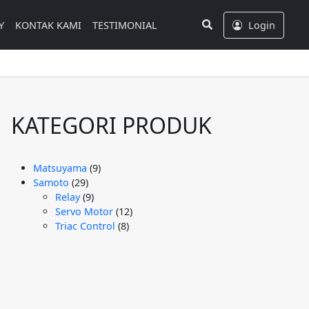
Search
Y
KONTAK KAMI
TESTIMONIAL
Login
KATEGORI PRODUK
9
Matsuyama
9
29
Produk
Samoto
29
Produk
9
Relay
9
Produk
12
Servo Motor
12
8
Produk
Triac Control
8
Produk