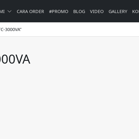
MI
CARA ORDER
#PROMO
BLOG
VIDEO
GALLERY
KO
TC-3000VA”
000VA